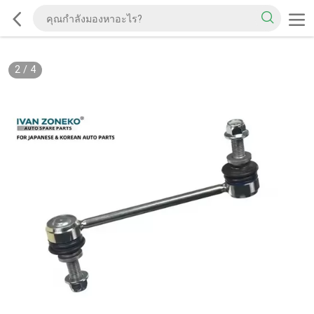
2
/
4