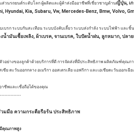
ญี่ปุ่น, เ
นส่วนรถยนต์ระดับโลก ผู้ผลิตและผู้ค้าส่งมืออาชีพที่เชี่ยวชาญด้าน
hi, Hyundai, Kia, Subaru, Vw, Mercedes-Benz, Bmw, Volvo, G
บบเบรก ระบบกันสะเทือน ระบบบังคับเลี้ยว ระบบส่งกำลัง ระบบไฟฟ้า และชิ้น
งน้ำมันเชื้อเพลิง, ผ้าเบรค, จานเบรค, ใบปัดน้ำฝน, ลูกหมาก, ปลาย
ัวอย่างของลูกค้าด้วยบริการที่ดี การจัดส่งที่มีประสิทธิภาพ ผลิตภัณฑ์คุณ
กรัสเซีย ตะวันออกกลาง อเมริกา ออสเตรเลีย แอฟริกา และเอเชียตะวันออกเฉีย
อาชีพและเชื่อถือได้ของคุณ
---------------
ร่วมมือ ความกระตือรือร้น ประสิทธิภาพ
มีคุณภาพสูง